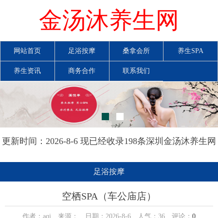
金汤沐养生网
网站首页
足浴按摩
桑拿会所
养生SPA
养生资讯
商务合作
联系我们
更新时间：2026-8-6 现已经收录198条深圳金汤沐养生网
信息
足浴按摩
空栖SPA（车公庙店）
作者：aqi 来源： 日期：2026-8-6 人气：
36
评论：
0