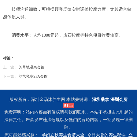
技师沟通细致，可根据顾客反馈实时调整按摩力度，尤其适合敏
感体质人群。
消费水平：人均1000元起，热石按摩等特色项目收费较高。
标签：
上一篇：
芳草地温泉会馆
下一篇：
韵艺私享SPA会馆
版权所有：深圳金汤沐养生网 本站关键词：
深圳桑拿
深圳会所
51La
免责声明：站内内容如有侵权请与我们联系，本站不承担由此引起的
法律责任。严禁发布违法违规以及低俗的言论内容，一经发现一律删
除。
您可能还感兴趣： ·
孕妇立秋养生食谱大全
·
今日大暑的养生秘诀
·
立